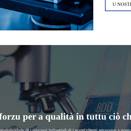
U NOST
orzu per a qualità in tuttu ciò c
a produtividade di i prucessi industriali di i nostri clienti attraversu a n