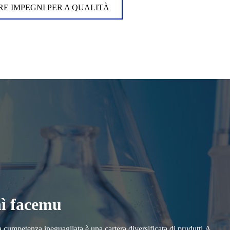
RE IMPEGNI PER A QUALITÀ
hì facemu
ostra cumpetenza ineguagliata è una cartera diversificata di prudutti.A