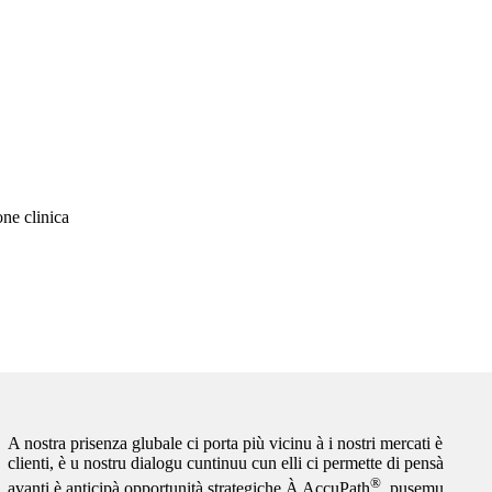
one clinica
A nostra prisenza glubale ci porta più vicinu à i nostri mercati è
clienti, è u nostru dialogu cuntinuu cun elli ci permette di pensà
®
avanti è anticipà opportunità strategiche.À AccuPath
, pusemu