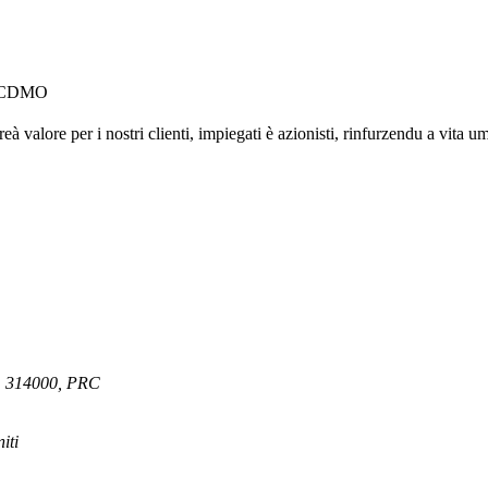
ni CDMO
eà valore per i nostri clienti, impiegati è azionisti, rinfurzendu a vita 
e, 314000, PRC
iti