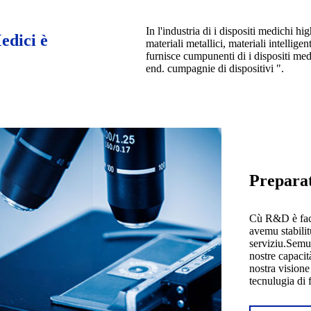
In l'industria di i dispositi medichi h
edici è
materiali metallici, materiali intelli
furnisce cumpunenti di i dispositi me
end. cumpagnie di dispositivi ".
Preparat
Cù R&D è faci
avemu stabili
serviziu.Semu 
nostre capacit
nostra visione
tecnulugia di 