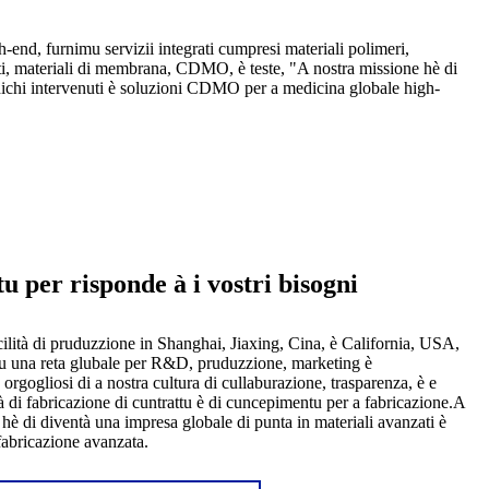
igh-end, furnimu servizii integrati cumpresi materiali polimeri,
genti, materiali di membrana, CDMO, è teste, "A nostra missione hè di
dichi intervenuti è soluzioni CDMO per a medicina globale high-
u per risponde à i vostri bisogni
lità di pruduzzione in Shanghai, Jiaxing, Cina, è California, USA,
tu una reta glubale per R&D, pruduzzione, marketing è
orgogliosi di a nostra cultura di cullaburazione, trasparenza, è e
à di fabricazione di cuntrattu è di cuncepimentu per a fabricazione.A
 hè di diventà una impresa globale di punta in materiali avanzati è
fabricazione avanzata.