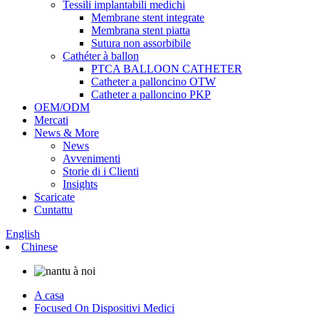
Tessili implantabili medichi
Membrane stent integrate
Membrana stent piatta
Sutura non assorbibile
Cathéter à ballon
PTCA BALLOON CATHETER
Catheter a palloncino OTW
Catheter a palloncino PKP
OEM/ODM
Mercati
News & More
News
Avvenimenti
Storie di i Clienti
Insights
Scaricate
Cuntattu
English
Chinese
A casa
Focused On Dispositivi Medici