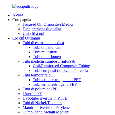
A casa
Cumpagnia
Focused On Dispositivi Medici
Dichjarazione di qualità
Unisciti à noi
Ciò chì Offriamu
Tubi di estrusione medica
Tubi di palloncini
Tubi multistrati
Tubi multi-lumen
Tubi medichi cumposti rinfurzati
Coil-Reinforced Composite Tubing
Tubi cumposti rinforzati cù treccia
Tubi termoretraibili
Tubi termorestringenti in PET
Tubi termorestringenti FEP
Tubi di poliimide (PI).
Liner PTFE
Hybotube rivestita in PTFE
Tubi di Nickel-Titanium
Mandrini rivestiti di Parylene
Cumpunenti Metalli Medichi