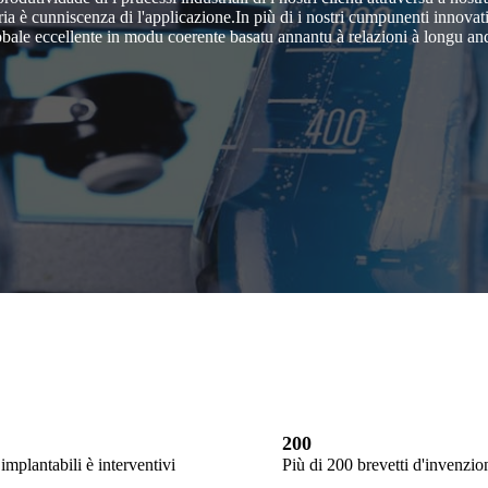
ria è cunniscenza di l'applicazione.In più di i nostri cumpunenti innovativ
e eccellente in modu coerente basatu annantu à relazioni à longu andà cù 
200
implantabili è interventivi
Più di 200 brevetti d'invenzio