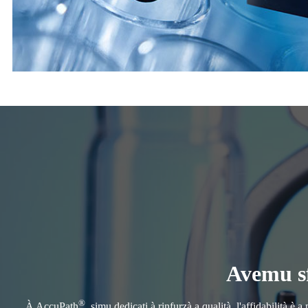
Avemu sf
®
À AccuPath
, simu dedicati à rinfurzà a qualità, l'affidabilità è 